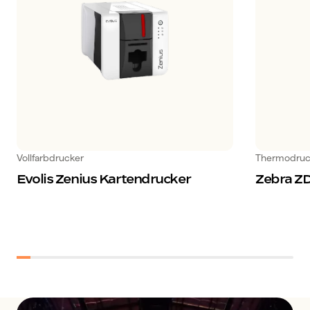
Vollfarbdrucker
Thermodruc
Evolis Zenius Kartendrucker
Zebra Z