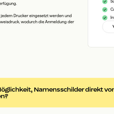
Su
rfügung. 

C
t jedem Drucker eingesetzt werden und 
In
usweisdruck, wodurch die Anmeldung der 
öglichkeit, Namensschilder direkt vo
en?