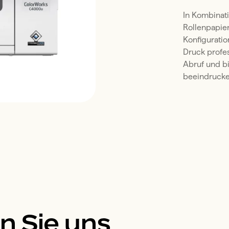
In Kombinati
Rollenpapier
Konfiguratio
Druck profes
Abruf und bi
beeindrucke
n Sie uns