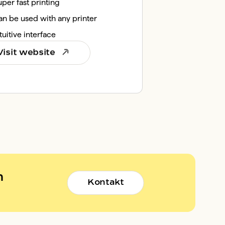
per fast printing
an be used with any printer
tuitive interface
Visit website
n
Kontakt