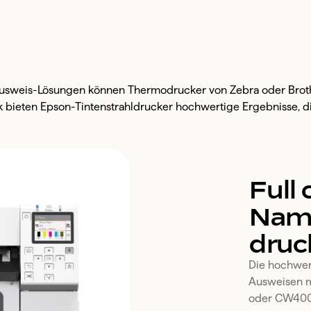
 Ausweis-Lösungen können Thermodrucker von Zebra oder Brot
ieten Epson-Tintenstrahldrucker hochwertige Ergebnisse, die
Full 
Name
druc
Die hochwer
Ausweisen m
oder CW4000